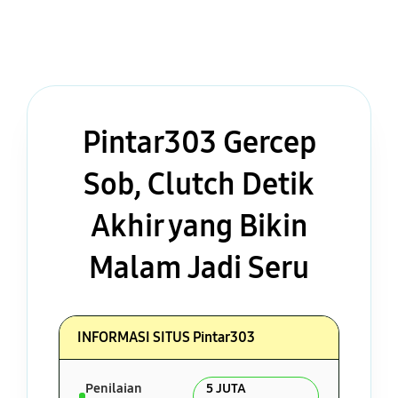
Pintar303 Gercep
Sob, Clutch Detik
Akhir yang Bikin
Malam Jadi Seru
INFORMASI SITUS Pintar303
Penilaian
5 JUTA