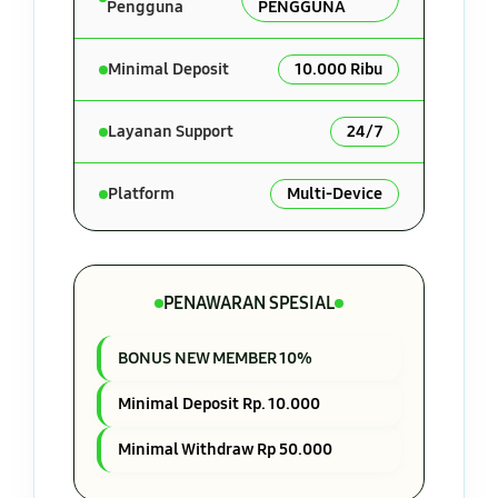
Pengguna
PENGGUNA
Minimal Deposit
10.000 Ribu
Layanan Support
24/7
Platform
Multi-Device
PENAWARAN SPESIAL
BONUS NEW MEMBER 10%
Minimal Deposit Rp. 10.000
Minimal Withdraw Rp 50.000