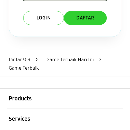
LOGIN
DAFTAR
Layer Popup Close
Pintar303
>
Game Terbaik Hari Ini
>
Game Terbaik
Buka
Footer Navigation
Products
Buka
Services
Buka