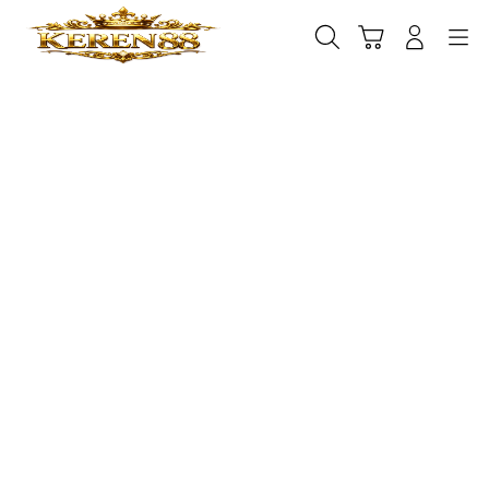
Skip
to
Cari
Troli
Login
Navigation
content