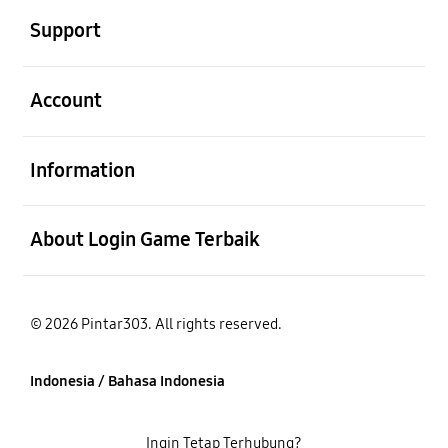
Support
Buka
Account
Buka
Information
Buka
About Login Game Terbaik
© 2026 Pintar303. All rights reserved.
Indonesia / Bahasa Indonesia
Ingin Tetap Terhubung?