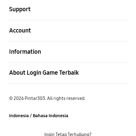
Support
Buka
Account
Buka
Information
Buka
About Login Game Terbaik
© 2026 Pintar303. All rights reserved.
Indonesia / Bahasa Indonesia
Ingin Tetap Terhubung?