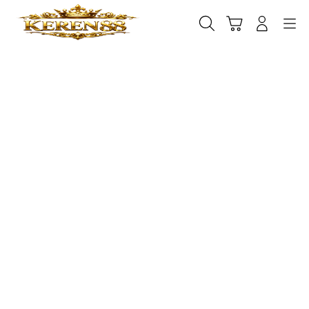
Skip
to
Cari
Troli
Login
Navigation
content