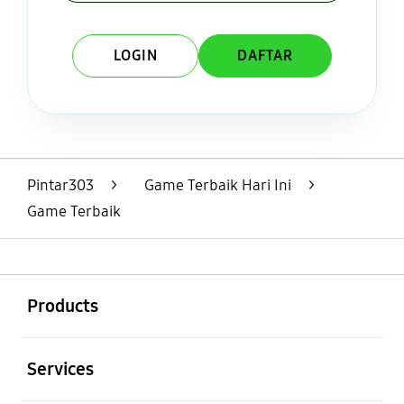
LOGIN
DAFTAR
Layer Popup Close
Pintar303
>
Game Terbaik Hari Ini
>
Game Terbaik
Buka
Footer Navigation
Products
Buka
Services
Buka