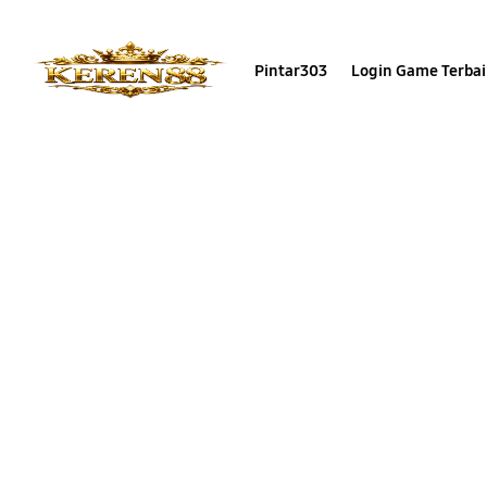
Skip
to
content
Pintar303
Login Game Terbai