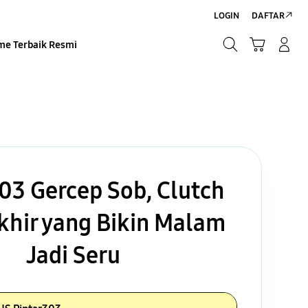
LOGIN
DAFTAR
Cari
Troli
Login/Sign-Up
e Terbaik Resmi
Cari
03 Gercep Sob, Clutch
khir yang Bikin Malam
Jadi Seru