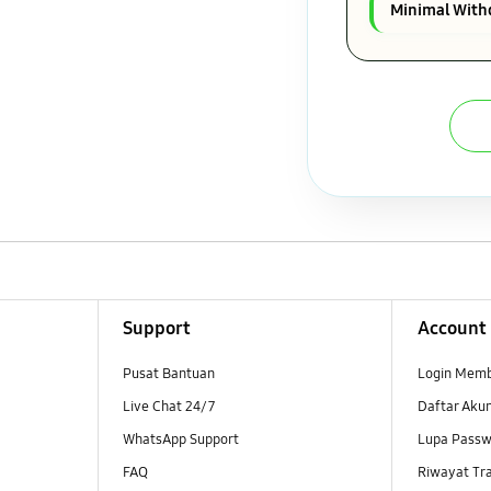
Minimal With
Support
Account
Pusat Bantuan
Login Mem
Live Chat 24/7
Daftar Aku
WhatsApp Support
Lupa Passw
FAQ
Riwayat Tr