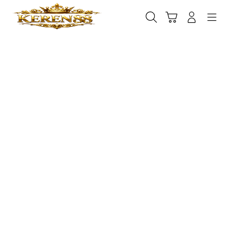
Skip
to
Cari
Troli
Login
Navigation
content