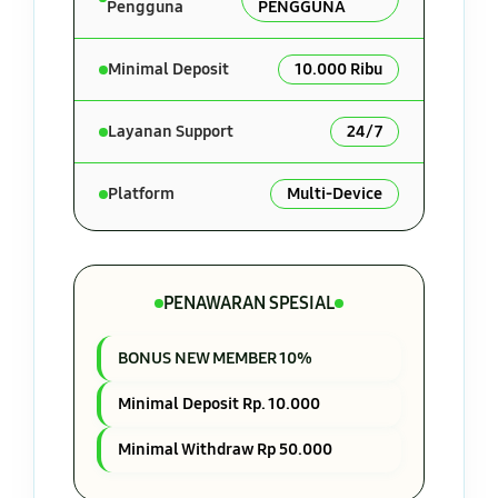
Pengguna
PENGGUNA
Minimal Deposit
10.000 Ribu
Layanan Support
24/7
Platform
Multi-Device
PENAWARAN SPESIAL
BONUS NEW MEMBER 10%
Minimal Deposit Rp. 10.000
Minimal Withdraw Rp 50.000