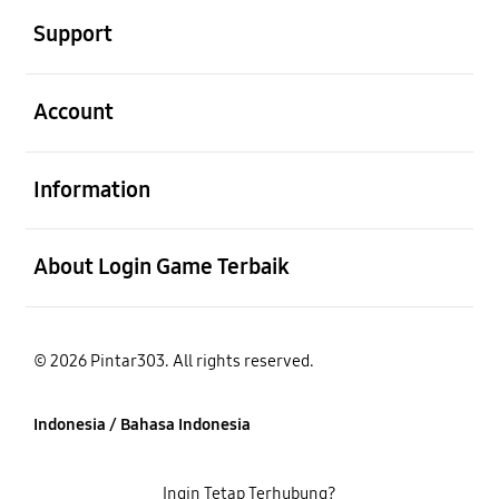
Support
Buka
Account
Buka
Information
Buka
About Login Game Terbaik
© 2026 Pintar303. All rights reserved.
Indonesia / Bahasa Indonesia
Ingin Tetap Terhubung?