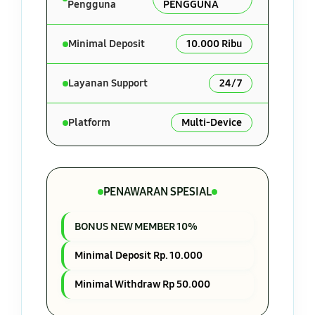
Pengguna
PENGGUNA
Minimal Deposit
10.000 Ribu
Layanan Support
24/7
Platform
Multi-Device
PENAWARAN SPESIAL
BONUS NEW MEMBER 10%
Minimal Deposit Rp. 10.000
Minimal Withdraw Rp 50.000