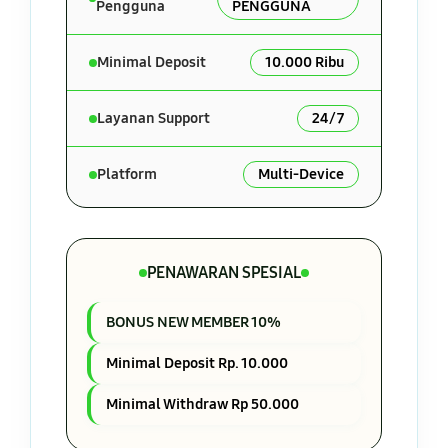
Pengguna
PENGGUNA
Minimal Deposit
10.000 Ribu
Layanan Support
24/7
Platform
Multi-Device
PENAWARAN SPESIAL
BONUS NEW MEMBER 10%
Minimal Deposit Rp. 10.000
Minimal Withdraw Rp 50.000