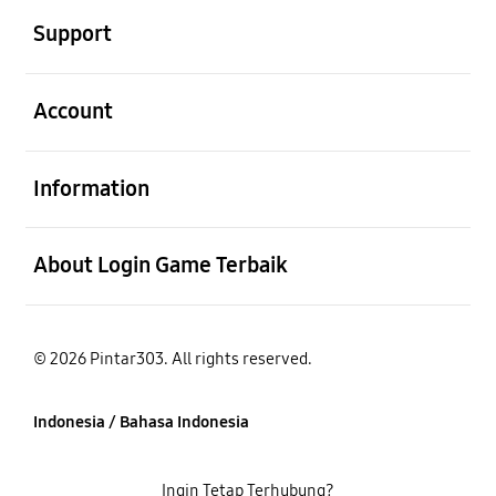
Support
Buka
Account
Buka
Information
Buka
About Login Game Terbaik
© 2026 Pintar303. All rights reserved.
Indonesia / Bahasa Indonesia
Ingin Tetap Terhubung?