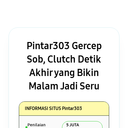
Pintar303 Gercep
Sob, Clutch Detik
Akhir yang Bikin
Malam Jadi Seru
INFORMASI SITUS Pintar303
Penilaian
5 JUTA